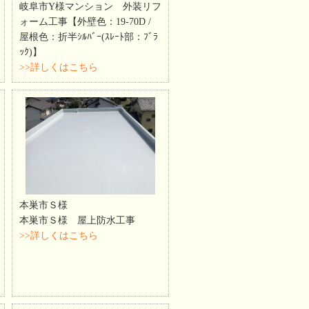
岐阜市Y様マンション 外装リフ
ォーム工事【外壁色：19-70D /
屋根色：折半ｼﾙﾊﾞｰ(ｽﾚｰﾄ部：ﾌﾞﾗ
ｯｸ)】
>>詳しくはこちら
本巣市Ｓ様
本巣市Ｓ様 屋上防水工事
>>詳しくはこちら