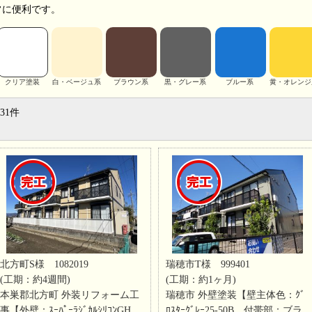
常に便利です。
クリア塗装
白・ベージュ系
ブラウン系
黒・グレー系
ブルー系
黄・オレンジ
31件
北方町S様 1082019
瑞穂市T様 999401
(工期：約4週間)
(工期：約1ヶ月)
本巣郡北方町 外装リフォーム工
瑞穂市 外壁塗装【壁主体色：ｸﾞ
事【外壁：ｽｰﾊﾟｰﾗｼﾞｶﾙｼﾘｺﾝGH
ﾛｽﾀｰｸﾞﾚｰ25-50B 付帯部：ブラ