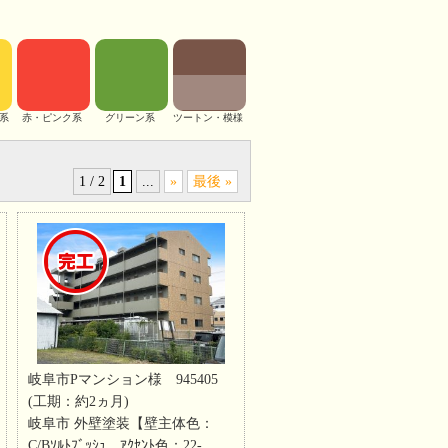
系
赤・ピンク系
グリーン系
ツートン・模様
1 / 2
1
...
»
最後 »
岐阜市Pマンション様 945405
(工期：約2ヵ月)
岐阜市 外壁塗装【壁主体色：
C/Bｿﾙﾄﾌﾞｯｼｭ ｱｸｾﾝﾄ色：22-