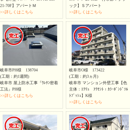
21-70F】アパートＭ
ック】Ｓアパート
>>詳しくはこちら
>>詳しくはこちら
岐阜市PH様 138704
岐阜市O様 173422
(工期：約1週間)
(工期：約3ヵ月)
岐阜市 屋上防水工事『ｳﾚﾀﾝ密着
岐阜市 マンション外壁工事【色
工法』PH様
主体：ｴｸﾘｭ ｱｸｾﾝﾄ：ｶﾗｰﾎﾞﾝﾄﾞｿﾙ
>>詳しくはこちら
ﾄﾌﾞｯｼｭ】K様
>>詳しくはこちら