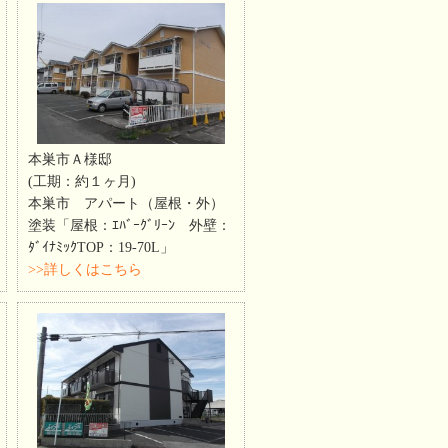
本巣市Ａ様邸
(工期：約１ヶ月)
本巣市 アパート（屋根・外）
塗装「屋根：ｴﾊﾞｰｸﾞﾘｰﾝ 外壁：
ﾀﾞｲﾅﾐｯｸTOP：19-70L」
>>詳しくはこちら