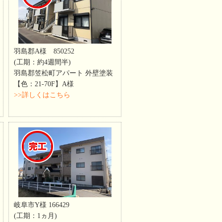
羽島郡A様 850252
(工期：約4週間半)
羽島郡笠松町アパート 外壁塗装
【色：21-70F】A様
>>詳しくはこちら
岐阜市Y様 166429
(工期：1ヵ月)