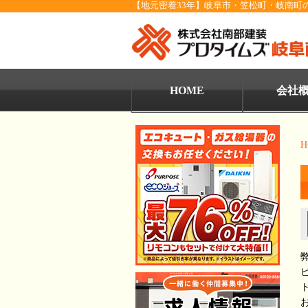
【地元密着33年】岐阜市・笠松町・岐南町
HOME
会社
H