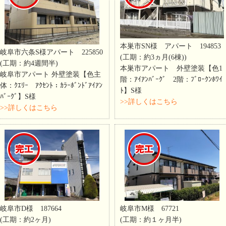
本巣市SN様 アパート 194853
岐阜市六条S様アパート 225850
(工期：約3ヵ月(6棟))
(工期：約4週間半)
本巣市アパート 外壁塗装【色1
岐阜市アパート 外壁塗装【色主
階：ｱｲｱﾝﾊﾞｰｸﾞ 2階：ﾌﾞﾛｰｸﾝﾎﾜｲ
体：ｸｴﾘｰ ｱｸｾﾝﾄ：ｶﾗｰﾎﾞﾝﾄﾞｱｲｱﾝ
ﾄ】S様
ﾊﾞｰｸﾞ】S様
>>詳しくはこちら
>>詳しくはこちら
岐阜市D様 187664
岐阜市M様 67721
(工期：約2ヶ月)
(工期：約１ヶ月半)