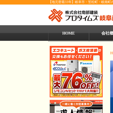
【地元密着33年】岐阜市・笠松町・岐南町
HOME
会社
H