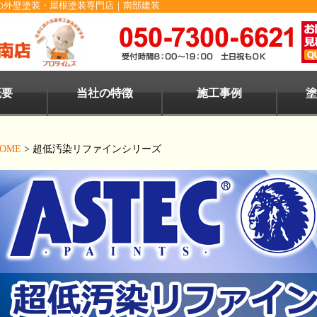
の外壁塗装・屋根塗装専門店｜南部建装
概要
当社の特徴
施工事例
塗
OME
>
超低汚染リファインシリーズ