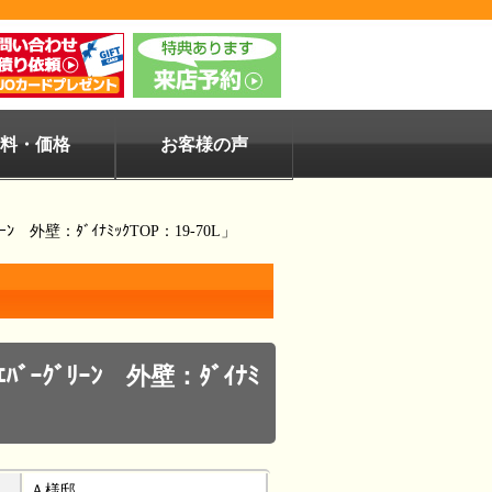
料・価格
お客様の声
外壁：ﾀﾞｲﾅﾐｯｸTOP：19-70L」
ｸﾞﾘｰﾝ 外壁：ﾀﾞｲﾅﾐ
Ａ様邸