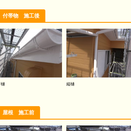
付帯物 施工後
軒樋
縦樋
屋根 施工前