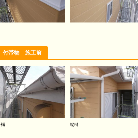
付帯物 施工前
軒樋
縦樋