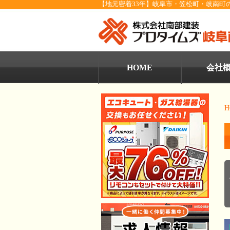
【地元密着33年】岐阜市・笠松町・岐南町
HOME
会社
H