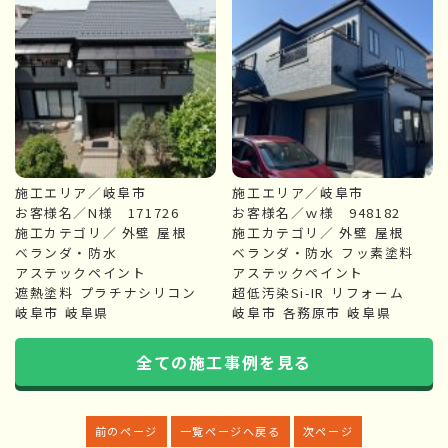
施工エリア／岐阜市
施工エリア／岐阜市
お客様名／N様 171726
お客様名／ｗ様 948182
施工カテゴリ／
外壁
屋根
施工カテゴリ／
外壁
屋根
ベランダ・防水
ベランダ・防水
フッ素塗料
アステックペイント
アステックペイント
遮熱塗料
プラチナシリコン
超低汚染Si-IR
リフォーム
岐阜市
岐阜県
岐阜市
各務原市
岐阜県
全ての施工事例を見る
前のページ
一覧ページへ戻る
次ページ