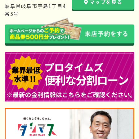
マップを見る
岐阜県岐阜市芋島1丁目4
番5号