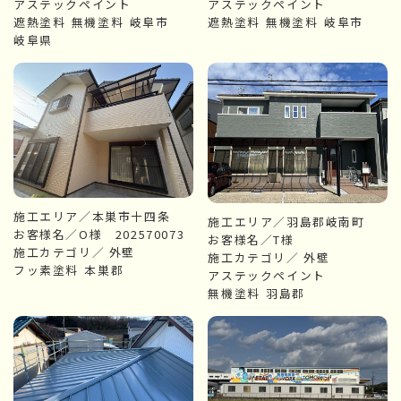
アステックペイント
アステックペイント
遮熱塗料
無機塗料
岐阜市
遮熱塗料
無機塗料
岐阜市
岐阜県
施工エリア／本巣市十四条
施工エリア／羽島郡岐南町
お客様名／O様 202570073
お客様名／T様
施工カテゴリ／
外壁
施工カテゴリ／
外壁
フッ素塗料
本巣郡
アステックペイント
無機塗料
羽島郡