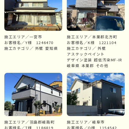
施工エリア／一宮市
施工エリア／本巣郡北方町
お客様名／Y様 1246470
お客様名／K様 1221104
施工カテゴリ／
外壁
愛知県
施工カテゴリ／
外壁
アステックペイント
デザイン塗装
超低汚染MF-IR
岐阜県
本巣郡
その他
施工エリア／羽島郡岐南町
施工エリア／岐阜市
お客様名／T様 1186819
お客様名／O様 1154542