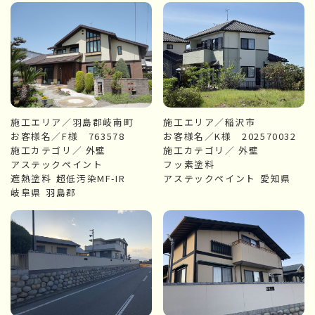
施工エリア／羽島郡岐南町
施工エリア／稲沢市
お客様名／F様 763578
お客様名／K様 202570032
施工カテゴリ／
外壁
施工カテゴリ／
外壁
アステックペイント
フッ素塗料
遮熱塗料
超低汚染MF-IR
アステックペイント
愛知県
岐阜県
羽島郡