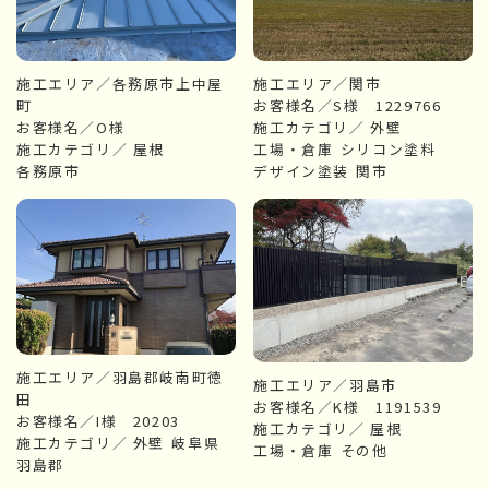
施工エリア／各務原市上中屋
施工エリア／関市
町
お客様名／S様 1229766
お客様名／O様
施工カテゴリ／
外壁
施工カテゴリ／
屋根
工場・倉庫
シリコン塗料
各務原市
デザイン塗装
関市
施工エリア／羽島郡岐南町徳
施工エリア／羽島市
田
お客様名／K様 1191539
お客様名／I様 20203
施工カテゴリ／
屋根
施工カテゴリ／
外壁
岐阜県
工場・倉庫
その他
羽島郡