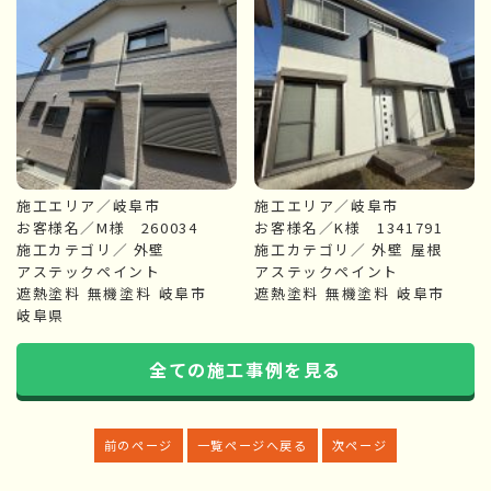
施工エリア／岐阜市
施工エリア／岐阜市
お客様名／M様 260034
お客様名／K様 1341791
施工カテゴリ／
外壁
施工カテゴリ／
外壁
屋根
アステックペイント
アステックペイント
遮熱塗料
無機塗料
岐阜市
遮熱塗料
無機塗料
岐阜市
岐阜県
全ての施工事例を見る
前のページ
一覧ページへ戻る
次ページ