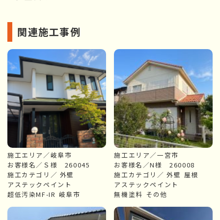
関連施工事例
施工エリア／岐阜市
施工エリア／一宮市
お客様名／Ｓ様 260045
お客様名／N様 260008
施工カテゴリ／
外壁
施工カテゴリ／
外壁
屋根
アステックペイント
アステックペイント
超低汚染MF-IR
岐阜市
無機塗料
その他