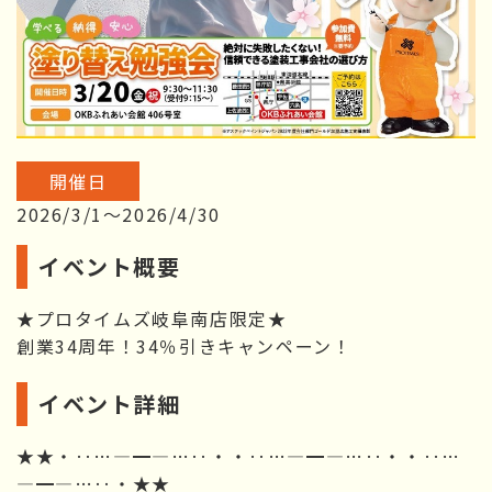
開催日
2026/3/1～2026/4/30
イベント概要
★プロタイムズ岐阜南店限定★
創業34周年！34％引きキャンペーン！
イベント詳細
★★・‥…―━―…‥・・‥…―━―…‥・・‥…
―━―…‥・★★